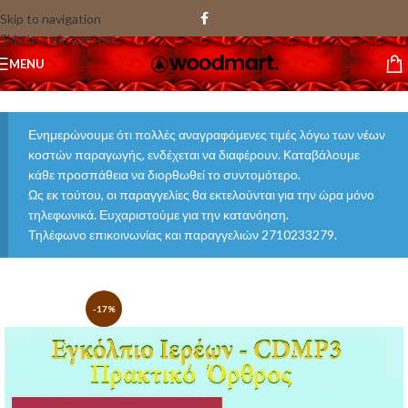
Skip to navigation
Skip to main content
MENU
Ενημερώνουμε ότι πολλές αναγραφόμενες τιμές λόγω των νέων
κοστών παραγωγής, ενδέχεται να διαφέρουν. Καταβάλουμε
κάθε προσπάθεια να διορθωθεί το συντομότερο.
Ως εκ τούτου, οι παραγγελίες θα εκτελούνται για την ώρα μόνο
τηλεφωνικά. Ευχαριστούμε για την κατανόηση.
Τηλέφωνο επικοινωνίας και παραγγελιών 2710233279.
-17%