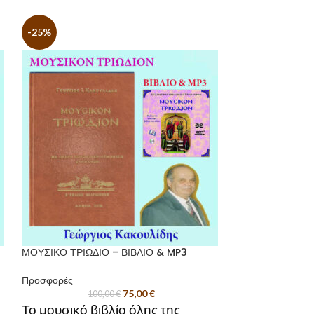
-25%
-40%
ΜΟΥΣΙΚΟ ΤΡΙΩΔΙΟ – ΒΙΒΛΙΟ & MP3
ΟΡΘΡΟΣ + ΠΡΑΚ
Προσφορές
Προσφορές
75,00
€
100,00
€
10
Το μουσικό βιβλίο όλης της
Προσφορά Βυ