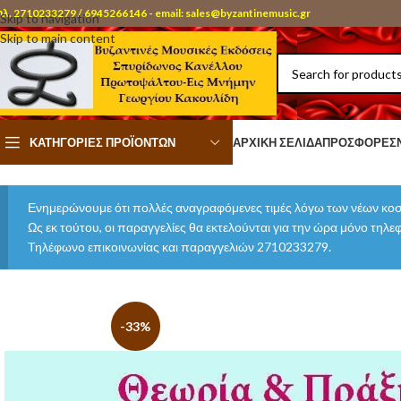
ηλ. 2710233279 / 6945266146 - email: sales@byzantinemusic.gr
Skip to navigation
Skip to main content
ΚΑΤΗΓΟΡΊΕΣ ΠΡΟΪΌΝΤΩΝ
ΑΡΧΙΚΉ ΣΕΛΊΔΑ
ΠΡΟΣΦΟΡΈΣ
Ενημερώνουμε ότι πολλές αναγραφόμενες τιμές λόγω των νέων κοσ
Ως εκ τούτου, οι παραγγελίες θα εκτελούνται για την ώρα μόνο τηλ
Τηλέφωνο επικοινωνίας και παραγγελιών 2710233279.
-33%