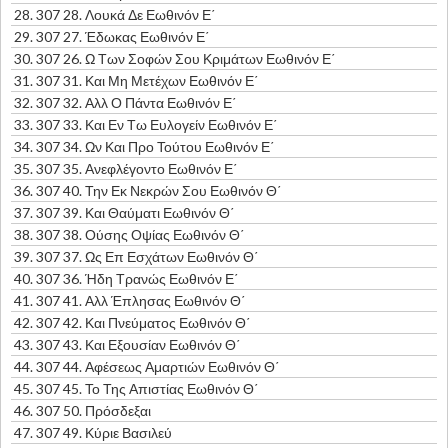
28.
307 28. Λουκά Δε Εωθινόν Ε΄
29.
307 27. Έδωκας Εωθινόν Ε΄
30.
307 26. Ω Των Σοφών Σου Κριμάτων Εωθινόν Ε΄
31.
307 31. Και Μη Μετέχων Εωθινόν Ε΄
32.
307 32. Αλλ Ο Πάντα Εωθινόν Ε΄
33.
307 33. Και Εν Τω Ευλογείν Εωθινόν Ε΄
34.
307 34. Ων Και Προ Τούτου Εωθινόν Ε΄
35.
307 35. Ανεφλέγοντο Εωθινόν Ε΄
36.
307 40. Την Εκ Νεκρών Σου Εωθινόν Θ΄
37.
307 39. Και Θαύματι Εωθινόν Θ΄
38.
307 38. Ούσης Οψίας Εωθινόν Θ΄
39.
307 37. Ως Επ Εσχάτων Εωθινόν Θ΄
40.
307 36. Ήδη Τρανώς Εωθινόν Ε΄
41.
307 41. Αλλ Έπλησας Εωθινόν Θ΄
42.
307 42. Και Πνεύματος Εωθινόν Θ΄
43.
307 43. Και Εξουσίαν Εωθινόν Θ΄
44.
307 44. Αφέσεως Αμαρτιών Εωθινόν Θ΄
45.
307 45. Το Της Απιστίας Εωθινόν Θ΄
46.
307 50. Πρόσδεξαι
47.
307 49. Κύριε Βασιλεύ