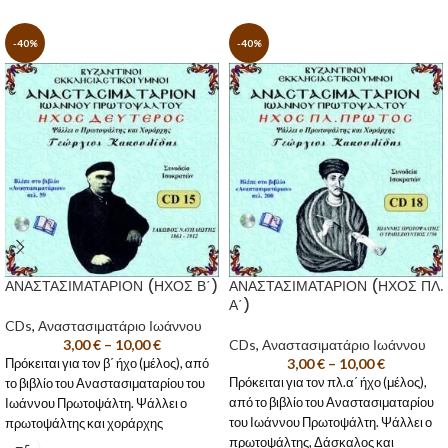
-40%
-40%
ΑΝΑΣΤΑΣΙΜΑΤΑΡΙΟΝ (ΗΧΟΣ Β΄)
ΑΝΑΣΤΑΣΙΜΑΤΑΡΙΟΝ (ΗΧΟΣ ΠΛ.
Α΄)
CDs
,
Αναστασιματάριο Ιωάννου
3,00
€
–
10,00
€
CDs
,
Αναστασιματάριο Ιωάννου
3,00
€
–
10,00
€
Πρόκειται για τον β΄ ήχο (μέλος), από
Πρόκειται για τον πλ.α΄ ήχο (μέλος),
το βιβλίο του Αναστασιματαρίου του
από το βιβλίο του Αναστασιματαρίου
Ιωάννου Πρωτοψάλτη. Ψάλλει ο
του Ιωάννου Πρωτοψάλτη. Ψάλλει ο
πρωτοψάλτης και χοράρχης
πρωτοψάλτης, Δάσκαλος και
Γεώργιος Κακουλίδης
, συνοδεία