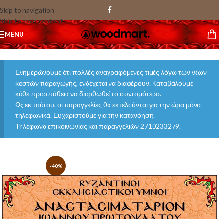
Skip to navigation
Skip to main content
MENU
Ενημερώνουμε ότι πολλές αναγραφόμενες τιμές λόγω των νέων
κοστών παραγωγής, ενδέχεται να διαφέρουν. Καταβάλουμε
κάθε προσπάθεια να διορθωθεί το συντομότερο.
Ως εκ τούτου, οι παραγγελίες θα εκτελούνται για την ώρα μόνο
τηλεφωνικά. Ευχαριστούμε για την κατανόηση.
Τηλέφωνο επικοινωνίας και παραγγελιών 2710233279.
-40%