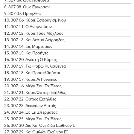
7.
307 09. Ουκ Ήσθοντο
8.
307 08. Ουκ Έγνωσαν
9.
307 07. Προήλθες
10.
307 06. Κύριε Εσφραγισμένου
11.
307 11. Ο Ανυμνούσιν
12.
307 12. Κύριε Τους Μοχλούς
13.
307 13. Και Δεσμά Διάρρηξας
14.
307 14. Εις Μαρτύριον
15.
307 15. Και Προήγες
16.
307 20. Ανέστη Ο Κύριος
17.
307 19. Τω Φόβω Κυλισθέντα
18.
307 18. Και Προσελθούσαι
19.
307 17. Κύριε Αι Γυναίκες
20.
307 16. Μέγα Σου Το Έλεος
21.
307 21. Κύριε Ώσπερ Εξήλθες
22.
307 22. Ούτως Εισήλθες
23.
307 23. Δεικνύων Αυτοίς
24.
307 24. Ως Εκ Σπέρματος
25.
307 25. Μέγα Σου Το Έλεος
26.
307 30. Διο Και Ονειδίζει Εωθινόν Ε΄
27.
307 29. Και Ομιλών Εωθινόν Ε΄