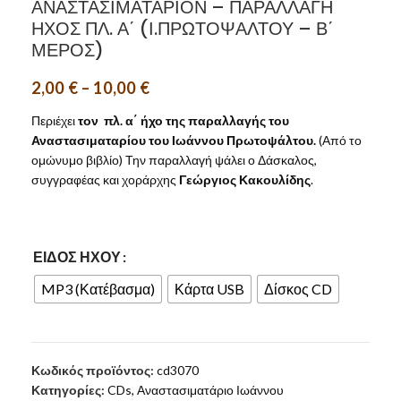
ΑΝΑΣΤΑΣΙΜΑΤΑΡΙΟΝ – ΠΑΡΑΛΛΑΓΗ
ΗΧΟΣ ΠΛ. Α΄ (Ι.ΠΡΩΤΟΨΑΛΤΟΥ – Β΄
ΜΕΡΟΣ)
2,00
€
–
10,00
€
Περιέχει
τον πλ. α΄ ήχο της παραλλαγής του
Αναστασιματαρίου του Ιωάννου Πρωτοψάλτου.
(Από το
ομώνυμο βιβλίο) Την παραλλαγή ψάλει ο Δάσκαλος,
συγγραφέας και χοράρχης
Γεώργιος Κακουλίδης
.
ΕΊΔΟΣ ΉΧΟΥ
MP3 (Κατέβασμα)
Κάρτα USB
Δίσκος CD
Κωδικός προϊόντος:
cd3070
Κατηγορίες:
CDs
,
Αναστασιματάριο Ιωάννου