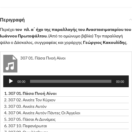
Περιγραφή
Περιέχει
τον πλ. α΄ ήχο της παραλλαγής του Αναστασιματαρίου του
Ιωάννου Πρωτοψάλτου.
(Από το ομώνυμο βιβλίο) Την παραλλαγή
ψάλει ο Δάσκαλος, συγγραφέας και χοράρχης
Γεώργιος Κακουλίδης
.
307 01. Πάσα Πνοή Αίνοι
Πρόγραμμα
00:00
00:00
Αναπαραγωγής
Ήχου
1.
307 01. Πάσα Πνοή Αίνοι
2.
307 02. Αινείτε Τον Κύριον
3.
307 03. Αινείτε Αυτόν
4.
307 04. Αινείτε Αυτόν Πάντες Οι Άγγελοι
5.
307 05. Πάσαι Αι Δυνάμεις
6.
307 10. Πεφανέρωται