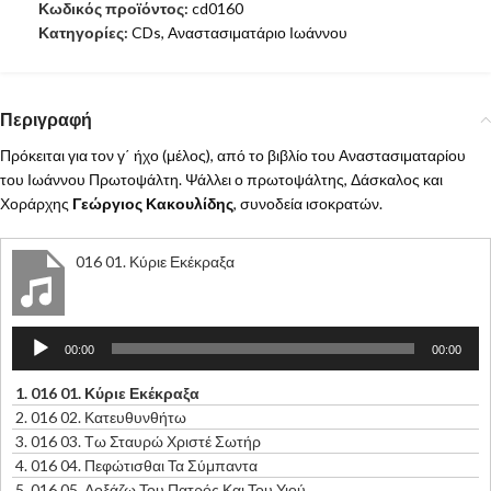
Κωδικός προϊόντος:
cd0160
Κατηγορίες:
CDs
,
Αναστασιματάριο Ιωάννου
Περιγραφή
Πρόκειται για τον γ΄ ήχο (μέλος), από το βιβλίο του Αναστασιματαρίου
του Ιωάννου Πρωτοψάλτη. Ψάλλει ο πρωτοψάλτης, Δάσκαλος και
Χοράρχης
Γεώργιος Κακουλίδης
, συνοδεία ισοκρατών.
016 01. Κύριε Εκέκραξα
Πρόγραμμα
00:00
00:00
Αναπαραγωγής
Ήχου
1.
016 01. Κύριε Εκέκραξα
2.
016 02. Κατευθυνθήτω
3.
016 03. Τω Σταυρώ Χριστέ Σωτήρ
4.
016 04. Πεφώτισθαι Τα Σύμπαντα
5.
016 05. Δοξάζω Του Πατρός Και Του Υιού