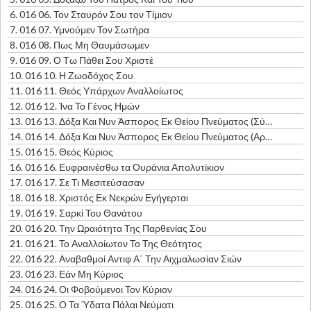
6.
016 06. Τον Σταυρόν Σου τον Τίμιον
7.
016 07. Υμνούμεν Τον Σωτήρα
8.
016 08. Πως Μη Θαυμάσωμεν
9.
016 09. Ο Τω Πάθει Σου Χριστέ
10.
016 10. Η Ζωοδόχος Σου
11.
016 11. Θεός Υπάρχων Αναλλοίωτος
12.
016 12. Ίνα Το Γένος Ημών
13.
016 13. Δόξα Και Νυν Άσπορος Εκ Θείου Πνεύματος (Σύντομον)
14.
016 14. Δόξα Και Νυν Άσπορος Εκ Θείου Πνεύματος (Αργόν)
15.
016 15. Θεός Κύριος
16.
016 16. Ευφραινέσθω τα Ουράνια Απολυτίκιον
17.
016 17. Σε Τι Μεσιτεύσασαν
18.
016 18. Χριστός Εκ Νεκρών Εγήγερται
19.
016 19. Σαρκί Του Θανάτου
20.
016 20. Την Ωραιότητα Της Παρθενίας Σου
21.
016 21. Το Αναλλοίωτον Το Της Θεότητος
22.
016 22. Αναβαθμοί Αντιφ Α΄ Την Αιχμαλωσίαν Σιών
23.
016 23. Εάν Μη Κύριος
24.
016 24. Οι Φοβούμενοι Τον Κύριον
25.
016 25. Ο Τα Ύδατα Πάλαι Νεύματι