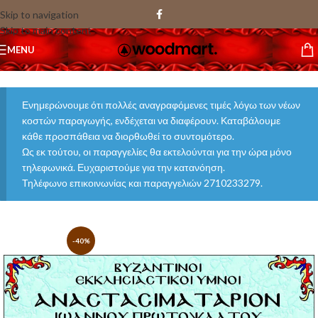
Skip to navigation
Skip to main content
MENU
Ενημερώνουμε ότι πολλές αναγραφόμενες τιμές λόγω των νέων
κοστών παραγωγής, ενδέχεται να διαφέρουν. Καταβάλουμε
κάθε προσπάθεια να διορθωθεί το συντομότερο.
Ως εκ τούτου, οι παραγγελίες θα εκτελούνται για την ώρα μόνο
τηλεφωνικά. Ευχαριστούμε για την κατανόηση.
Τηλέφωνο επικοινωνίας και παραγγελιών 2710233279.
-40%