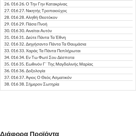
26.
016 26. Ο Την Γην Κατακρίνας
27.
016 27. Νικητής Τροπαιούχος
28.
016 28. Αληθή Θεοτόκον
29.
016 29. Πάσα Πνοή
30.
016 30. Αινείται Αυτόν
31.
016 31. Δεύτε Πάντα Τα Έθνη
32.
016 32. Διηγήσαντο Πάντα Τα Θαυμάσια
33.
016 33. Χαράς Τα Πάντα Πεπλήρωται
34.
016 34. Εν Τω Φωτί Σου Δέσποτα
35.
016 35. Εωθινόν Γ΄ Της Μαγδαλινής Μαρίας
36.
016 36. Δοξολογία
37.
016 37. Άγιος Ο Θεός Ασματικόν
38.
016 38. Σήμερον Σωτηρία
Διάφορα Προϊόντα