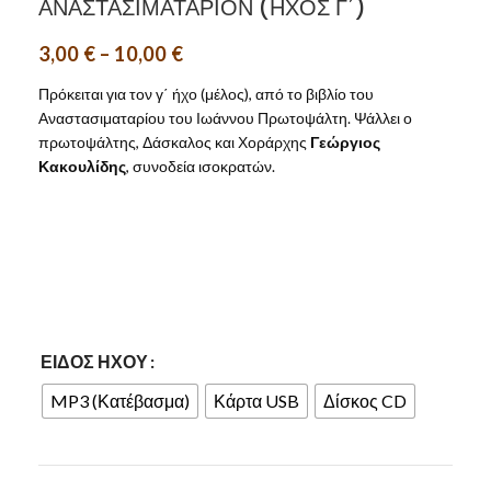
ΑΝΑΣΤΑΣΙΜΑΤΑΡΙΟΝ (ΗΧΟΣ Γ΄)
3,00
€
–
10,00
€
Πρόκειται για τον γ΄ ήχο (μέλος), από το βιβλίο του
Αναστασιματαρίου του Ιωάννου Πρωτοψάλτη. Ψάλλει ο
πρωτοψάλτης, Δάσκαλος και Χοράρχης
Γεώργιος
Κακουλίδης
, συνοδεία ισοκρατών.
ΕΊΔΟΣ ΉΧΟΥ
MP3 (Κατέβασμα)
Κάρτα USB
Δίσκος CD