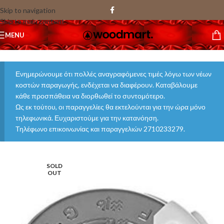
Skip to navigation
Skip to main content
MENU
Ενημερώνουμε ότι πολλές αναγραφόμενες τιμές λόγω των νέων
κοστών παραγωγής, ενδέχεται να διαφέρουν. Καταβάλουμε
κάθε προσπάθεια να διορθωθεί το συντομότερο.
Ως εκ τούτου, οι παραγγελίες θα εκτελούνται για την ώρα μόνο
τηλεφωνικά. Ευχαριστούμε για την κατανόηση.
Τηλέφωνο επικοινωνίας και παραγγελιών 2710233279.
SOLD
OUT