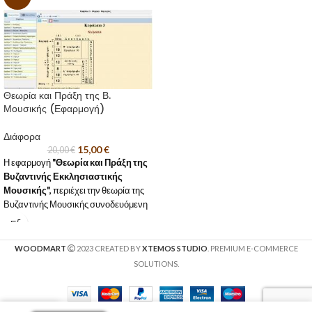
Θεωρία και Πράξη της Β.
Μουσικής (Εφαρμογή)
Διάφορα
15,00
€
20,00
€
Η εφαρμογή
"Θεωρία και Πράξη της
Βυζαντινής Εκκλησιαστικής
Μουσικής",
περιέχει την θεωρία της
Βυζαντινής Μουσικής συνοδευόμενη
από κατάλληλες ασκήσεις.
WOODMART
2023 CREATED BY
XTEMOS STUDIO
. PREMIUM E-COMMERCE
SOLUTIONS.