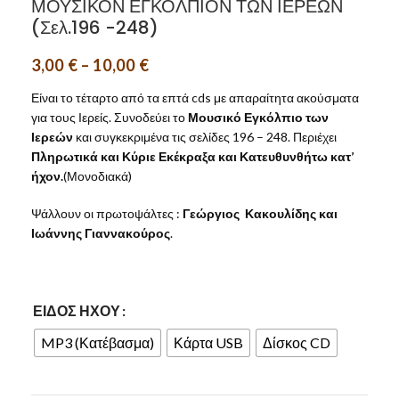
ΜΟΥΣΙΚΟΝ ΕΓΚΟΛΠΙΟΝ ΤΩΝ ΙΕΡΕΩΝ
(Σελ.196 -248)
3,00
€
–
10,00
€
Είναι το τέταρτο από τα επτά cds με απαραίτητα ακούσματα
για τους Ιερείς. Συνοδεύει το
Μουσικό Εγκόλπιο των
Ιερεών
και συγκεκριμένα τις σελίδες 196 – 248. Περιέχει
Πληρωτικά και Κύριε Εκέκραξα και Κατευθυνθήτω κατ’
ήχον.
(Μονοδιακά)
Ψάλλουν οι πρωτοψάλτες :
Γεώργιος Κακουλίδης και
Ιωάννης Γιαννακούρος
.
ΕΊΔΟΣ ΉΧΟΥ
MP3 (Κατέβασμα)
Κάρτα USB
Δίσκος CD