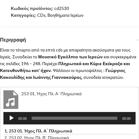
Κωδικός προϊόντος:
cd2530
Κατηγορίες:
CDs
,
Βοηθήματα Ιερέων
Περιγραφή
Είναι το τέταρτο από τα επτά cds με απαραίτητα ακούσματα για τους
Ιερείς. Συνοδεύει το
Μουσικό Εγκόλπιο των Ιερεών
και συγκεκριμένα
τις σελίδες 196 – 248. Περιέχει
Πληρωτικά και Κύριε Εκέκραξα και
Κατευθυνθήτω κατ’ ήχον.
Ψάλλουν οι πρωτοψάλτες :
Γεώργιος
Κακουλίδης και Ιωάννης Γιαννακούρος
, συνοδεία ισοκρατών.
253 01. Ήχος Πλ. Α΄ Πληρωτικά
Πρόγραμμα
00:00
00:00
Αναπαραγωγής
Ήχου
1.
253 01. Ήχος Πλ. Α΄ Πληρωτικά
2.
253 02. Ήχος Πλ. Β΄ Πληρωτικά