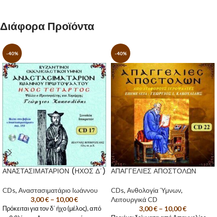
Διάφορα Προϊόντα
-40%
-40%
ΑΝΑΣΤΑΣΙΜΑΤΑΡΙΟΝ (ΗΧΟΣ Δ΄)
ΑΠΑΓΓΕΛΙΕΣ ΑΠΟΣΤΟΛΩΝ
CDs
,
Αναστασιματάριο Ιωάννου
CDs
,
Ανθολογία Ύμνων
,
3,00
€
–
10,00
€
Λειτουργικά CD
3,00
€
–
10,00
€
Πρόκειται για τον δ΄ ήχο (μέλος), από