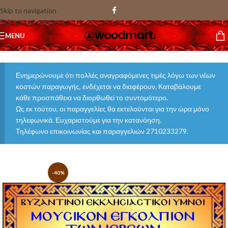
Skip to navigation
Skip to main content
MENU
Ενημερώνουμε ότι πολλές αναγραφόμενες τιμές λόγω των νέων
κοστών παραγωγής, ενδέχεται να διαφέρουν. Καταβάλουμε
κάθε προσπάθεια να διορθωθεί το συντομότερο.
Ως εκ τούτου, οι παραγγελίες θα εκτελούνται για την ώρα μόνο
τηλεφωνικά. Ευχαριστούμε για την κατανόηση.
Τηλέφωνο επικοινωνίας και παραγγελιών 2710233279.
-40%