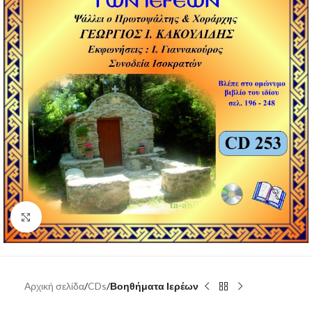
Click to enlarge
Αρχική σελίδα
CDs
Βοηθήματα Ιερέων