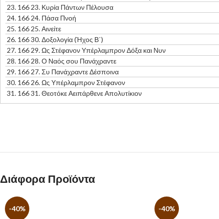
23.
166 23. Κυρία Πάντων Πέλουσα
24.
166 24. Πάσα Πνοή
25.
166 25. Αινείτε
26.
166 30. Δοξολογία (Ήχος Β΄)
27.
166 29. Ως Στέφανον Υπέρλαμπρον Δόξα και Νυν
28.
166 28. Ο Ναός σου Πανάχραντε
29.
166 27. Συ Πανάχραντε Δέσποινα
30.
166 26. Ως Υπέρλαμπρον Στέφανον
31.
166 31. Θεοτόκε Αειπάρθενε Απολυτίκιον
Διάφορα Προϊόντα
-40%
-40%