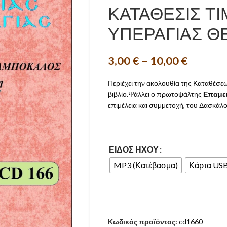
ΚΑΤΑΘΕΣΙΣ ΤΙ
ΥΠΕΡΑΓΙΑΣ 
3,00
€
–
10,00
€
Περιέχει την ακολουθία της Καταθέσε
βιβλίο.Ψάλλει ο πρωτοψάλτης
Επαμε
επιμέλεια και συμμετοχή, του Δασκάλ
ΕΊΔΟΣ ΉΧΟΥ
MP3 (Κατέβασμα)
Κάρτα US
Κωδικός προϊόντος:
cd1660