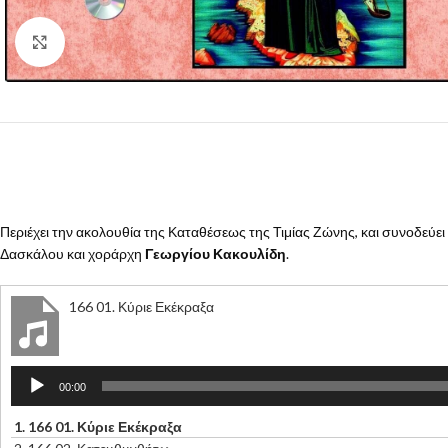
Click to enlarge
Περιέχει την ακολουθία της Καταθέσεως της Τιμίας Ζώνης, και συνοδεύ
Δασκάλου και χοράρχη
Γεωργίου Κακουλίδη
.
166 01. Κύριε Εκέκραξα
Πρόγραμμα
00:00
Αναπαραγωγής
Ήχου
1.
166 01. Κύριε Εκέκραξα