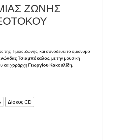
ΜΙΑΣ ΖΩΝΗΣ
ΘΕΟΤΟΚΟΥ
ως της Τιμίας Ζώνης, και συνοδεύει το ομώνυμο
ινώνδας Τσιαμπόκαλος
, με την μουσική
ου και χοράρχη
Γεωργίου Κακουλίδη
.
B
Δίσκος CD