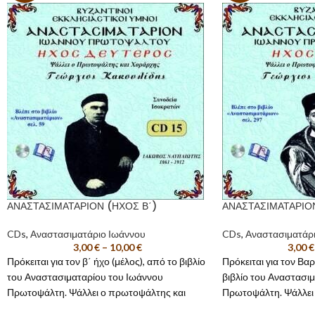
ΑΝΑΣΤΑΣΙΜΑΤΑΡΙΟΝ (ΗΧΟΣ Β΄)
ΑΝΑΣΤΑΣΙΜΑΤΑΡΙΟ
CDs
,
Αναστασιματάριο Ιωάννου
CDs
,
Αναστασιματάρ
3,00
€
–
10,00
€
3,00
€
Πρόκειται για τον β΄ ήχο (μέλος), από το βιβλίο
Πρόκειται για τον Βαρ
του Αναστασιματαρίου του Ιωάννου
βιβλίο του Αναστασι
Πρωτοψάλτη. Ψάλλει ο πρωτοψάλτης και
Πρωτοψάλτη. Ψάλλει
χοράρχης
Γεώργιος Κακουλίδης
, συνοδεία
Δάσκαλος και Χοράρ