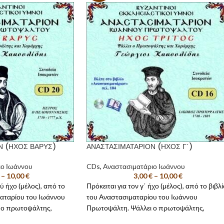
Ν (ΗΧΟΣ ΒΑΡΥΣ)
ΑΝΑΣΤΑΣΙΜΑΤΑΡΙΟΝ (ΗΧΟΣ Γ΄)
ιο Ιωάννου
CDs
,
Αναστασιματάριο Ιωάννου
–
10,00
€
3,00
€
–
10,00
€
ύ ήχο (μέλος), από το
Πρόκειται για τον γ΄ ήχο (μέλος), από το βιβλ
ματαρίου του Ιωάννου
του Αναστασιματαρίου του Ιωάννου
 ο πρωτοψάλτης,
Πρωτοψάλτη. Ψάλλει ο πρωτοψάλτης,
χης
Γεώργιος
Δάσκαλος και Χοράρχης
Γεώργιος