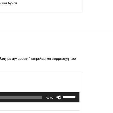
 και Αγίων
λος
, με την μουσική επιμέλεια και συμμετοχή, του
Χρησιμοποιείστε
00:00
τα
πλήκτρα
Πάνω/