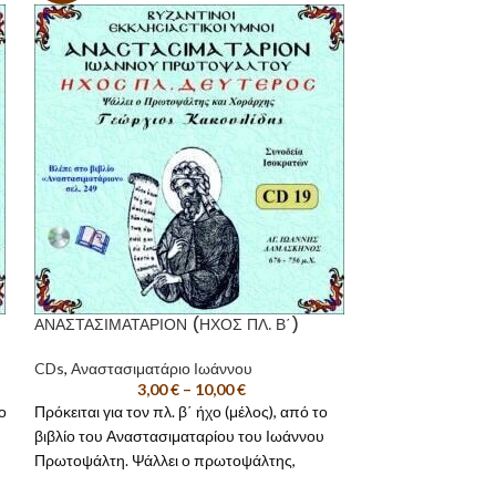
ΑΝΑΣΤΑΣΙΜΑΤΑΡΙΟΝ (ΗΧΟΣ ΠΛ. Β΄)
Επιλογές Ύμνων 
Πεντηκοσταρίου)
CDs
,
Αναστασιματάριο Ιωάννου
3,00
€
–
10,00
€
CDs
,
Ανθολογία 
2
ίο
Πρόκειται για τον πλ. β΄ ήχο (μέλος), από το
Πρόκειται γι
βιβλίο του Αναστασιματαρίου του Ιωάννου
Πρωτοψάλτη. Ψάλλει ο πρωτοψάλτης,
(1960 - 1965
Δάσκαλος και Χοράρχης
Γεώργιος