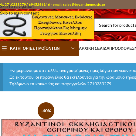
ηλ. 2710233279 / 6945266146 - email: sales@byzantinemusic.gr
Skip to navigation
Skip to main content
ΚΑΤΗΓΟΡΊΕΣ ΠΡΟΪΌΝΤΩΝ
ΑΡΧΙΚΉ ΣΕΛΊΔΑ
ΠΡΟΣΦΟΡΈΣ
Ενημερώνουμε ότι πολλές αναγραφόμενες τιμές λόγω των νέων κοσ
Ως εκ τούτου, οι παραγγελίες θα εκτελούνται για την ώρα μόνο τηλ
Τηλέφωνο επικοινωνίας και παραγγελιών 2710233279.
-40%