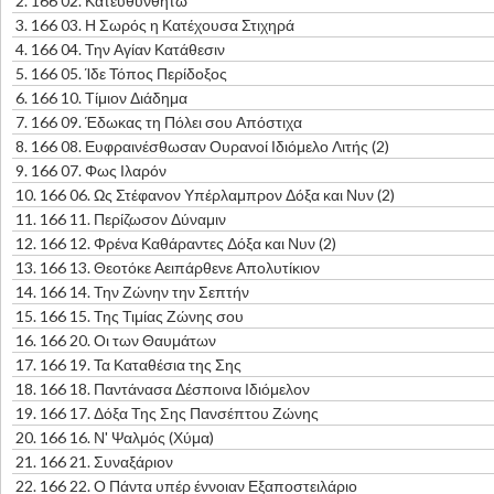
2.
166 02. Κατευθυνθήτω
3.
166 03. Η Σωρός η Κατέχουσα Στιχηρά
4.
166 04. Την Αγίαν Κατάθεσιν
5.
166 05. Ίδε Τόπος Περίδοξος
6.
166 10. Τίμιον Διάδημα
7.
166 09. Έδωκας τη Πόλει σου Απόστιχα
8.
166 08. Ευφραινέσθωσαν Ουρανοί Ιδιόμελο Λιτής (2)
9.
166 07. Φως Ιλαρόν
10.
166 06. Ως Στέφανον Υπέρλαμπρον Δόξα και Νυν (2)
11.
166 11. Περίζωσον Δύναμιν
12.
166 12. Φρένα Καθάραντες Δόξα και Νυν (2)
13.
166 13. Θεοτόκε Αειπάρθενε Απολυτίκιον
14.
166 14. Την Ζώνην την Σεπτήν
15.
166 15. Της Τιμίας Ζώνης σου
16.
166 20. Οι των Θαυμάτων
17.
166 19. Τα Καταθέσια της Σης
18.
166 18. Παντάνασα Δέσποινα Ιδιόμελον
19.
166 17. Δόξα Της Σης Πανσέπτου Ζώνης
20.
166 16. Ν' Ψαλμός (Χύμα)
21.
166 21. Συναξάριον
22.
166 22. Ο Πάντα υπέρ έννοιαν Εξαποστειλάριο