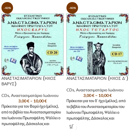
-40%
-40%
ΑΝΑΣΤΑΣΙΜΑΤΑΡΙΟΝ (ΗΧΟΣ
ΑΝΑΣΤΑΣΙΜΑΤΑΡΙΟΝ (ΗΧΟΣ Δ΄)
ΒΑΡΥΣ)
CDs
,
Αναστασιματάριο Ιωάννου
CDs
,
Αναστασιματάριο Ιωάννου
3,00
€
–
10,00
€
3,00
€
–
10,00
€
Πρόκειται για τον δ΄ ήχο (μέλος), από
Πρόκειται για τον Βαρύ ήχο (μέλος),
το βιβλίο του Αναστασιματαρίου του
από το βιβλίο του Αναστασιματαρίου
Ιωάννου Πρωτοψάλτη. Ψάλλει ο
του Ιωάννου Πρωτοψάλτη. Ψάλλει ο
πρωτοψάλτης, Δάσκαλος και
πρωτοψάλτης, Δάσκαλος και
Χοράρχης
Γεώργιος Κακουλίδης
,
Χοράρχης
Γεώργιος Κακουλίδης
,