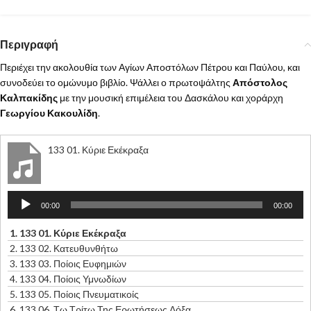
Περιγραφή
Περιέχει την ακολουθία των Αγίων Αποστόλων Πέτρου και Παύλου, και
συνοδεύει το ομώνυμο βιβλίο. Ψάλλει ο πρωτοψάλτης
Απόστολος
Καλπακίδης
με την μουσική επιμέλεια του Δασκάλου και χοράρχη
Γεωργίου Κακουλίδη
.
133 01. Κύριε Εκέκραξα
Πρόγραμμα
00:00
00:00
Αναπαραγωγής
Ήχου
1.
133 01. Κύριε Εκέκραξα
2.
133 02. Κατευθυνθήτω
3.
133 03. Ποίοις Ευφημιών
4.
133 04. Ποίοις Υμνωδίων
5.
133 05. Ποίοις Πνευματικοίς
6.
133 06. Τω Τρίτω Της Ερωτήσεως Δόξα