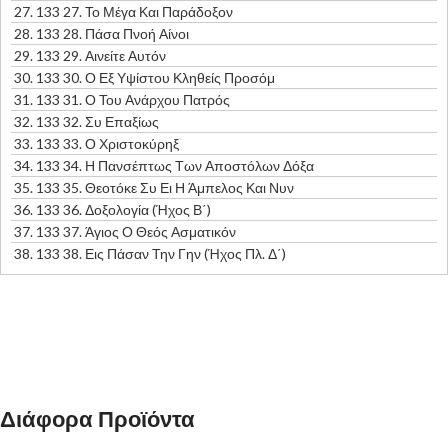
27.
133 27. Το Μέγα Και Παράδοξον
28.
133 28. Πάσα Πνοή Αίνοι
29.
133 29. Αινείτε Αυτόν
30.
133 30. Ο Εξ Υψίστου Κληθείς Προσόμ
31.
133 31. Ο Του Ανάρχου Πατρός
32.
133 32. Συ Επαξίως
33.
133 33. Ο Χριστοκύρηξ
34.
133 34. Η Πανσέπτως Των Αποστόλων Δόξα
35.
133 35. Θεοτόκε Συ Ει Η Άμπελος Και Νυν
36.
133 36. Δοξολογία (Ήχος Β΄)
37.
133 37. Άγιος Ο Θεός Ασματικόν
38.
133 38. Εις Πάσαν Την Γην (Ήχος Πλ. Δ΄)
Διάφορα Προϊόντα