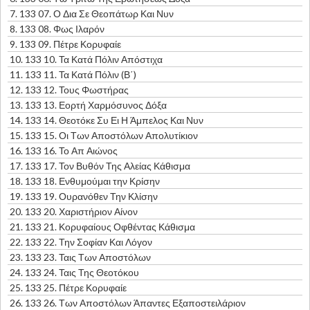
7.
133 07. Ο Δια Σε Θεοπάτωρ Και Νυν
8.
133 08. Φως Ιλαρόν
9.
133 09. Πέτρε Κορυφαίε
10.
133 10. Τα Κατά Πόλιν Απόστιχα
11.
133 11. Τα Κατά Πόλιν (Β΄)
12.
133 12. Τους Φωστήρας
13.
133 13. Εορτή Χαρμόσυνος Δόξα
14.
133 14. Θεοτόκε Συ Ει Η Άμπελος Και Νυν
15.
133 15. Οι Των Αποστόλων Απολυτίκιον
16.
133 16. Το Απ Αιώνος
17.
133 17. Τον Βυθόν Της Αλείας Κάθισμα
18.
133 18. Ενθυμούμαι την Κρίσην
19.
133 19. Ουρανόθεν Την Κλίσην
20.
133 20. Χαριστήριον Αίνον
21.
133 21. Κορυφαίους Οφθέντας Κάθισμα
22.
133 22. Την Σοφίαν Και Λόγον
23.
133 23. Ταις Των Αποστόλων
24.
133 24. Ταις Της Θεοτόκου
25.
133 25. Πέτρε Κορυφαίε
26.
133 26. Των Αποστόλων Άπαντες Εξαποστειλάριον