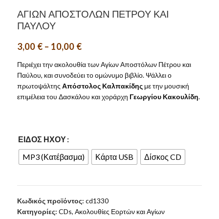
ΑΓΙΩΝ ΑΠΟΣΤΟΛΩΝ ΠΕΤΡΟΥ ΚΑΙ
ΠΑΥΛΟΥ
3,00
€
–
10,00
€
Περιέχει την ακολουθία των Αγίων Αποστόλων Πέτρου και
Παύλου, και συνοδεύει το ομώνυμο βιβλίο. Ψάλλει ο
πρωτοψάλτης
Απόστολος Καλπακίδης
με την μουσική
επιμέλεια του Δασκάλου και χοράρχη
Γεωργίου Κακουλίδη
.
ΕΊΔΟΣ ΉΧΟΥ
MP3 (Κατέβασμα)
Κάρτα USB
Δίσκος CD
Κωδικός προϊόντος:
cd1330
Κατηγορίες:
CDs
,
Ακολουθίες Εορτών και Αγίων