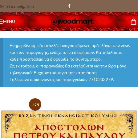
Skip to navigation
Skip to main content
MENU
Ενημερώνουμε ότι πολλές αναγραφόμενες τιμές λόγω των νέων
κοστών παραγωγής, ενδέχεται να διαφέρουν. Καταβάλουμε
κάθε προσπάθεια να διορθωθεί το συντομότερο.
Ως εκ τούτου, οι παραγγελίες θα εκτελούνται για την ώρα μόνο
τηλεφωνικά. Ευχαριστούμε για την κατανόηση.
Τηλέφωνο επικοινωνίας και παραγγελιών 2710233279.
-40%