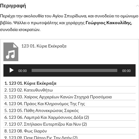
Περιγραφή
Περιέχει την ακολουθία του Αγίου Σπυρίδωνα, και συνοδεύει το ομώνυμο
βιβλίο. Ψάλλει ο πρωτοψάλτης και χοράρχης
Γεώργιος Κακουλίδης
,
συνοδεία ισοκρατών.
123 01. Κύριε Εκέκραξα
Πρόγραμμα
00:00
00:00
Αναπαραγωγής
Ήχου
1.
123 01. Κύριε Εκέκραξα
2.
123 02. Κατευθυνθήτω
3.
123 03. Χαίροις Αρχιερέων Κανών Στιχηρά Προσόμοια
4.
123 04. Πράος Και Κληρονόμος Της Γης
5.
123 05. Πάθη Απονεκρώσας Σαρκός
6.
123 06. Λαμπρά Και Χαρμόσυνος Δόξα (2)
7.
123 07. Σπήλαιον Ευτερπίζου Και Νυν (2)
8.
123 08. Φως Ιλαρόν
9.
123 09. Όσιε Πάτερ Εις Την Λιτήν (2)