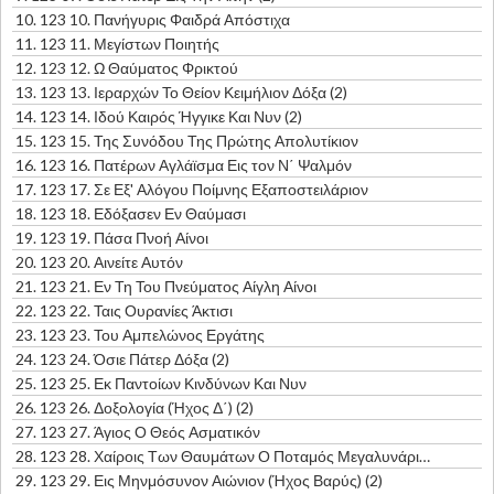
10.
123 10. Πανήγυρις Φαιδρά Απόστιχα
11.
123 11. Μεγίστων Ποιητής
12.
123 12. Ω Θαύματος Φρικτού
13.
123 13. Ιεραρχών Το Θείον Κειμήλιον Δόξα (2)
14.
123 14. Ιδού Καιρός Ήγγικε Και Νυν (2)
15.
123 15. Της Συνόδου Της Πρώτης Απολυτίκιον
16.
123 16. Πατέρων Αγλάϊσμα Εις τον Ν΄ Ψαλμόν
17.
123 17. Σε Εξ' Αλόγου Ποίμνης Εξαποστειλάριον
18.
123 18. Εδόξασεν Εν Θαύμασι
19.
123 19. Πάσα Πνοή Αίνοι
20.
123 20. Αινείτε Αυτόν
21.
123 21. Εν Τη Του Πνεύματος Αίγλη Αίνοι
22.
123 22. Ταις Ουρανίες Άκτισι
23.
123 23. Του Αμπελώνος Εργάτης
24.
123 24. Όσιε Πάτερ Δόξα (2)
25.
123 25. Εκ Παντοίων Κινδύνων Και Νυν
26.
123 26. Δοξολογία (Ήχος Δ΄) (2)
27.
123 27. Άγιος Ο Θεός Ασματικόν
28.
123 28. Χαίροις Των Θαυμάτων Ο Ποταμός Μεγαλυνάριον
29.
123 29. Εις Μηνμόσυνον Αιώνιον (Ήχος Βαρύς) (2)