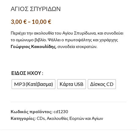
ΑΓΙΟΣ ΣΠΥΡΙΔΩΝ
3,00
€
–
10,00
€
Περιέχει την ακολουθία του Αγίου Σπυρίδωνα, και συνοδεύει
το ομώνυμο βιβλίο. Ψάλλει ο πρωτοψάλτης και χοράρχης
Γεώργιος Κακουλίδης
, συνοδεία ισοκρατών.
ΕΊΔΟΣ ΉΧΟΥ
MP3 (Κατέβασμα)
Κάρτα USB
Δίσκος CD
Κωδικός προϊόντος:
cd1230
Κατηγορίες:
CDs
,
Ακολουθίες Εορτών και Αγίων