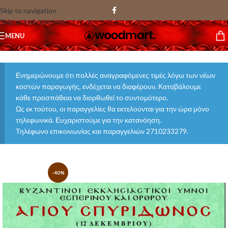
Skip to navigation
Skip to main content
MENU
Ενημερώνουμε ότι πολλές αναγραφόμενες τιμές λόγω των νέων
κοστών παραγωγής, ενδέχεται να διαφέρουν. Καταβάλουμε
κάθε προσπάθεια να διορθωθεί το συντομότερο.
Ως εκ τούτου, οι παραγγελίες θα εκτελούνται για την ώρα μόνο
τηλεφωνικά. Ευχαριστούμε για την κατανόηση.
Τηλέφωνο επικοινωνίας και παραγγελιών 2710233279.
-40%