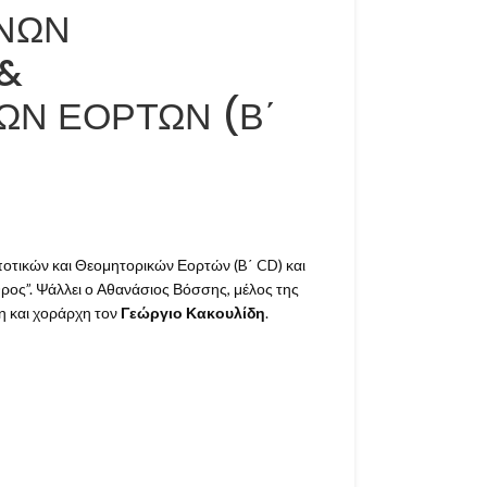
ΟΝΩΝ
&
Ν ΕΟΡΤΩΝ (Β΄
οτικών και Θεομητορικών Εορτών (B΄ CD) και
θρος”. Ψάλλει ο Αθανάσιος Βόσσης, μέλος της
η και χοράρχη τον
Γεώργιο Κακουλίδη
.