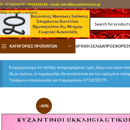
ηλ. 2710233279 / 6945266146 - email: sales@byzantinemusic.gr
Skip to navigation
Skip to main content
ΚΑΤΗΓΟΡΊΕΣ ΠΡΟΪΌΝΤΩΝ
ΑΡΧΙΚΉ ΣΕΛΊΔΑ
ΠΡΟΣΦΟΡΈΣ
Ενημερώνουμε ότι πολλές αναγραφόμενες τιμές λόγω των νέων κοσ
Ως εκ τούτου, οι παραγγελίες θα εκτελούνται για την ώρα μόνο τηλ
Τηλέφωνο επικοινωνίας και παραγγελιών 2710233279.
-40%