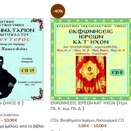
-40%
 (ΗΧΟΣ Β΄)
ΕΚΦΩΝΗΣΕΙΣ ΙΕΡΕΩΝ ΚΑΤ’ ΗΧΟΝ (Ήχοι
Πλ. Α΄ έως Πλ. Δ΄)
ιο Ιωάννου
–
10,00
€
CDs
,
Βοηθήματα Ιερέων
,
Λειτουργικά CD
3,00
€
–
10,00
€
χο (μέλος), από το βιβλίο