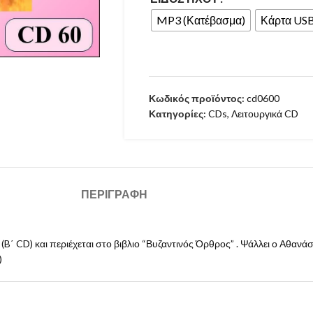
MP3 (Κατέβασμα)
Κάρτα US
Κωδικός προϊόντος:
cd0600
Κατηγορίες:
CDs
,
Λειτουργικά CD
ΠΕΡΙΓΡΑΦΉ
΄ CD) και περιέχεται στο βιβλιο “Βυζαντινός Όρθρος” . Ψάλλει ο Αθανά
)