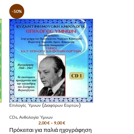
-50%
-50%
Επιλογές Ύμνων (Διαφόρων Εορτών)
Επιλογές Ύμνων (
άλλων)
CDs
,
Ανθολογία Ύμνων
2,00
€
–
9,00
€
CDs
,
Ανθολογία 
2
Πρόκειται για παλιά ηχογράφηση