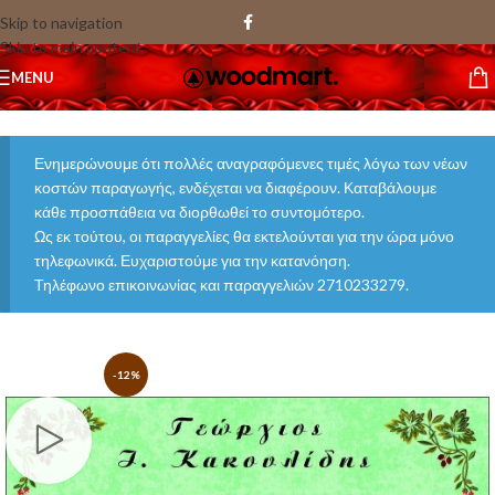
Skip to navigation
Skip to main content
MENU
Ενημερώνουμε ότι πολλές αναγραφόμενες τιμές λόγω των νέων
κοστών παραγωγής, ενδέχεται να διαφέρουν. Καταβάλουμε
κάθε προσπάθεια να διορθωθεί το συντομότερο.
Ως εκ τούτου, οι παραγγελίες θα εκτελούνται για την ώρα μόνο
τηλεφωνικά. Ευχαριστούμε για την κατανόηση.
Τηλέφωνο επικοινωνίας και παραγγελιών 2710233279.
-12%