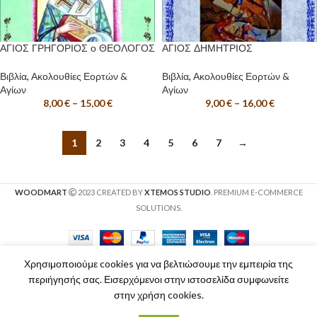
ΑΓΙΟΣ ΓΡΗΓΟΡΙΟΣ ο ΘΕΟΛΟΓΟΣ
ΑΓΙΟΣ ΔΗΜΗΤΡΙΟΣ
Βιβλία
,
Ακολουθίες Εορτών &
Βιβλία
,
Ακολουθίες Εορτών &
Αγίων
Αγίων
8,00
€
–
15,00
€
9,00
€
–
16,00
€
1
2
3
4
5
6
7
→
WOODMART
2023 CREATED BY
XTEMOS STUDIO
. PREMIUM E-COMMERCE
SOLUTIONS.
Χρησιμοποιούμε cookies για να βελτιώσουμε την εμπειρία της
περιήγησής σας. Εισερχόμενοι στην ιστοσελίδα συμφωνείτε
στην χρήση cookies.