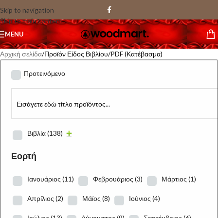
Skip to navigation
Skip to main content
MENU
Αρχική σελίδα
Προϊόν Είδος Βιβλίου
PDF (Κατέβασμα)
Προτεινόμενο
Βιβλία
(138)
Εορτή
Ιανουάριος
(11)
Φεβρουάριος
(3)
Μάρτιος
(1)
Απρίλιος
(2)
Μάϊος
(8)
Ιούνιος
(4)
Ιούλιος
(13)
Αύγουστος
(9)
Σεπτέμβριος
(6)