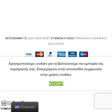
WOODMART
2023 CREATED BY
XTEMOS STUDIO
. PREMIUM E-COMMERCE
SOLUTIONS.
Χρησιμοποιούμε cookies για να βελτιώσουμε την εμπειρία της
περιήγησής σας. Εισερχόμενοι στην ιστοσελίδα συμφωνείτε
στην χρήση cookies.
ACCEPT
Ελληνικά
Shop
Sidebar
Cart
My account