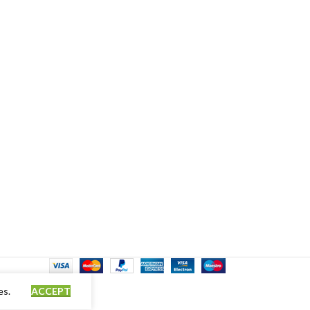
es.
ACCEPT