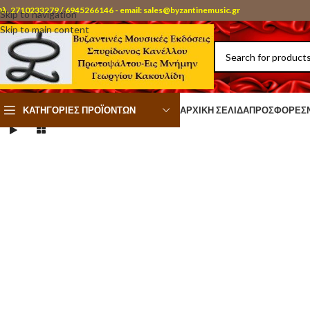
ηλ. 2710233279 / 6945266146 - email: sales@byzantinemusic.gr
Skip to navigation
Skip to main content
ΚΑΤΗΓΟΡΊΕΣ ΠΡΟΪΌΝΤΩΝ
ΑΡΧΙΚΉ ΣΕΛΊΔΑ
ΠΡΟΣΦΟΡΈΣ
1
/
38