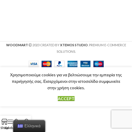
WOODMART
2023 CREATED BY
XTEMOS STUDIO
. PREMIUM E-COMMERCE
SOLUTIONS.
Χρησιμοποιούμε cookies για να βελτιώσουμε την εμπειρία της
περιήγησής σας. Εισερχόμενοι στην ιστοσελίδα συμφωνείτε
στην χρήση cookies.
ACCEPT
Ελληνικά
Shop
Sidebar
Cart
My account