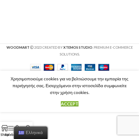
WOODMART
2023 CREATED BY
XTEMOS STUDIO
. PREMIUM E-COMMERCE
SOLUTIONS.
Χρησιμοποιούμε cookies για να βελτιώσουμε την εμπειρία της
περιήγησής σας. Εισερχόμενοι στην ιστοσελίδα συμφωνείτε
στην χρήση cookies.
ACCEPT
Ελληνικά
Shop
Sidebar
Cart
My account