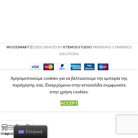
WOODMART
2023 CREATED BY
XTEMOS STUDIO
. PREMIUM E-COMMERCE
SOLUTIONS.
Χρησιμοποιούμε cookies για να βελτιώσουμε την εμπειρία της
περιήγησής σας. Εισερχόμενοι στην ιστοσελίδα συμφωνείτε
στην χρήση cookies.
ACCEPT
Ελληνικά
Shop
Sidebar
Cart
My account