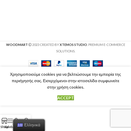
WOODMART
2023 CREATED BY
XTEMOS STUDIO
. PREMIUM E-COMMERCE
SOLUTIONS.
Χρησιμοποιούμε cookies για να βελτιώσουμε την εμπειρία της
περιήγησής σας. Εισερχόμενοι στην ιστοσελίδα συμφωνείτε
στην χρήση cookies.
ACCEPT
Ελληνικά
Shop
Sidebar
Cart
My account