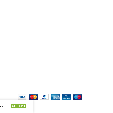
es.
ACCEPT