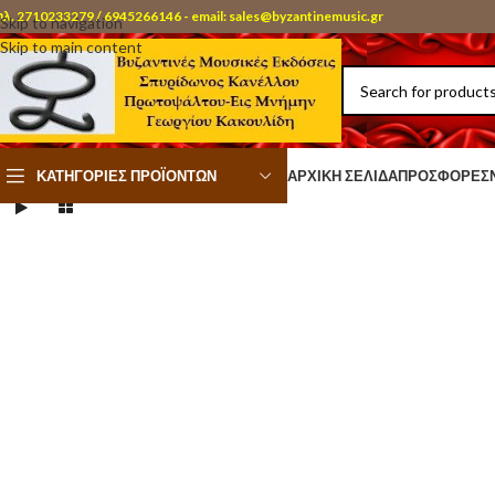
ηλ. 2710233279 / 6945266146 - email: sales@byzantinemusic.gr
Skip to navigation
Skip to main content
ΚΑΤΗΓΟΡΊΕΣ ΠΡΟΪΌΝΤΩΝ
ΑΡΧΙΚΉ ΣΕΛΊΔΑ
ΠΡΟΣΦΟΡΈΣ
1
/
44