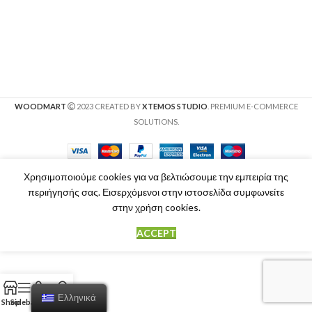
WOODMART
2023 CREATED BY
XTEMOS STUDIO
. PREMIUM E-COMMERCE
SOLUTIONS.
Χρησιμοποιούμε cookies για να βελτιώσουμε την εμπειρία της
περιήγησής σας. Εισερχόμενοι στην ιστοσελίδα συμφωνείτε
στην χρήση cookies.
ACCEPT
Ελληνικά
Shop
Sidebar
Cart
My account