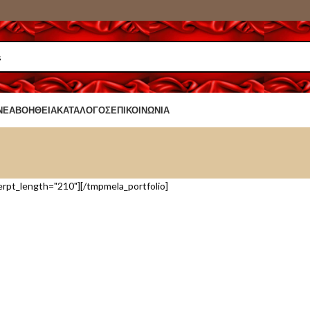
ΝΈΑ
ΒΟΉΘΕΙΑ
ΚΑΤΆΛΟΓΟΣ
ΕΠΙΚΟΙΝΩΝΊΑ
rpt_length="210"][/tmpmela_portfolio]